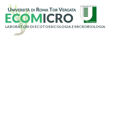
E
C
O
M
I
C
R
O
LABORATORI DI ECOTOSSICOLOGIA E MICROBIOLOGIA